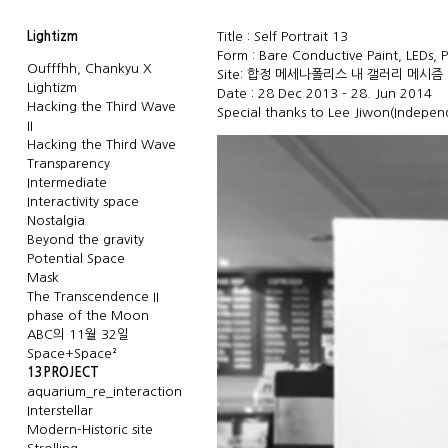
Lightizm
Title : Self Portrait 13
Form : Bare Conductive Paint, LEDs, 
Oufffhh, Chankyu X
Site: 합정 메세나폴리스 내 갤러리 메시즘 No
Lightizm
Date : 28 Dec 2013 - 28. Jun 2014
Hacking the Third Wave
Special thanks to
Lee Jiwon
(Indepen
II
Hacking the Third Wave
Transparency
Intermediate
Interactivity space
Nostalgia
Beyond the gravity
Potential Space
Mask
The Transcendence II
phase of the Moon
ABC의 11월 32일
Space+Space²
13PROJECT
aquarium_re_interaction
Interstellar
Modern-Historic site