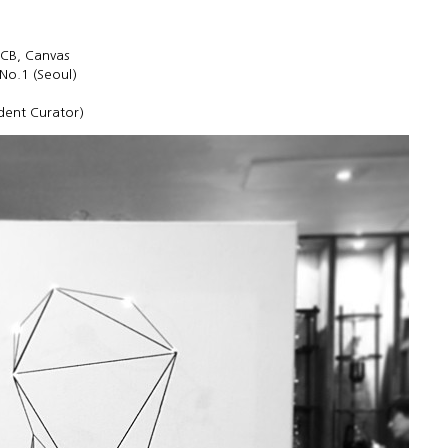
PCB, Canvas
.1 (Seoul)
dent Curator)