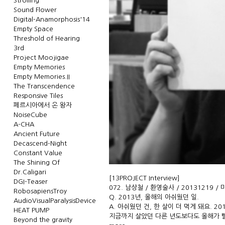
Strolling
Sound Flower
Digital-Anamorphosis'14
Empty Space
Threshold of Hearing
3rd
Project Moojigae
Empty Memories
Empty Memories.II
The Transcendence
Responsive Tiles
페르시아에서 온 왕자
NoiseCube
A-CHA
Ancient Future
Decascend-Night
Constant Value
The Shining Of
Dr.Caligari
[13PROJECT Interview]
DGI-Teaser
072. 남상철 / 환영술사 / 20131219 
RobosapiensTroy
Q. 2013년, 올해의 아쉬웠던 일.
AudioVisualParalysisDevice
A. 아쉬웠던 건, 한 살이 더 먹게 돼요. 2
HEAT PUMP
지금까지 살았던 다른 년도보다도 올해가 빨
Beyond the gravity